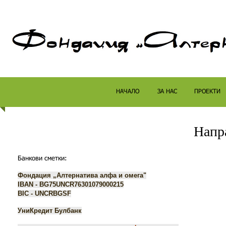
НАЧАЛО
ЗА НАС
ПРОЕКТИ
Напр
Банкови сметки:
Фондация „Алтернатива алфа и омега"
IBAN - BG75UNCR76301079000215
BIC - UNCRBGSF
УниКредит Булбанк