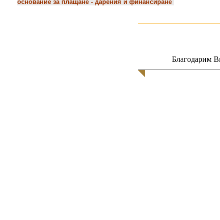
основание за плащане - дарения и финансиране
Благодарим Ви
Обадете ни се:
Пишете ни:
0898 412515 Надя Стойкова
гр. София 1609
р-н Витоша, ул
Фондация „Алте